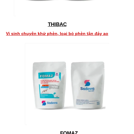
THIBAC
Vi sinh chuyên khử phèn, loại bỏ phèn tận đáy ao
FOMAZ