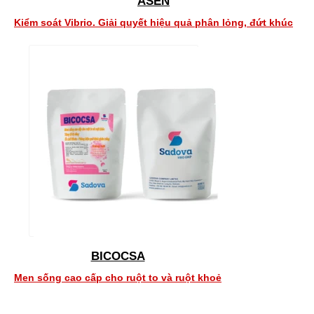
ASEN
Kiểm soát Vibrio. Giải quyết hiệu quả phân lỏng, đứt khúc
BICOCSA
Men sống cao cấp cho ruột to và ruột khoẻ