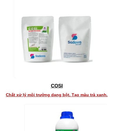
COSI
Chất xử lý môi trường dạng bột. Tạo màu trà xanh.