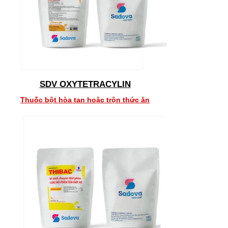
SDV OXYTETRACYLIN
Thuốc bột hòa tan hoặc trộn thức ăn